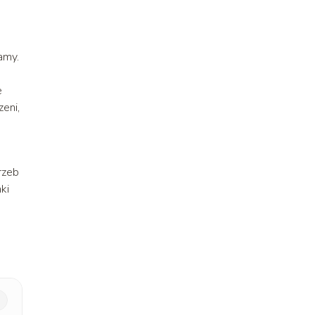
amy.
e
eni,
rzeb
ki