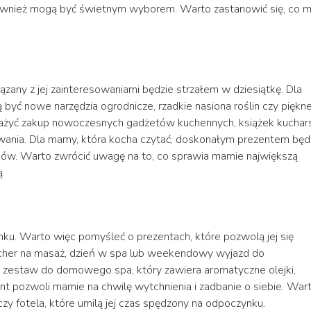
 również mogą być świetnym wyborem. Warto zastanowić się, co
zany z jej zainteresowaniami będzie strzałem w dziesiątkę. Dla
yć nowe narzędzia ogrodnicze, rzadkie nasiona roślin czy piękn
zważyć zakup nowoczesnych gadżetów kuchennych, książek kuchar
towania. Dla mamy, która kocha czytać, doskonałym prezentem będ
ków. Warto zwrócić uwagę na to, co sprawia mamie największą
ą.
nku. Warto więc pomyśleć o prezentach, które pozwolą jej się
ucher na masaż, dzień w spa lub weekendowy wyjazd do
zestaw do domowego spa, który zawiera aromatyczne olejki,
ezent pozwoli mamie na chwilę wytchnienia i zadbanie o siebie. War
y fotela, które umilą jej czas spędzony na odpoczynku.