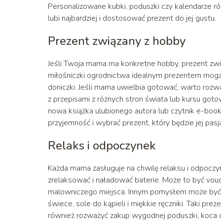
Personalizowane kubki, poduszki czy kalendarze
lubi najbardziej i dostosować prezent do jej gustu.
Prezent związany z hobby
Jeśli Twoja mama ma konkretne hobby, prezent zwią
miłośniczki ogrodnictwa idealnym prezentem mogą b
doniczki. Jeśli mama uwielbia gotować, warto ro
z przepisami z różnych stron świata lub kursu go
nowa książka ulubionego autora lub czytnik e-boo
przyjemność i wybrać prezent, który będzie jej pasj
Relaks i odpoczynek
Każda mama zasługuje na chwilę relaksu i odpoczy
zrelaksować i naładować baterie. Może to być vo
malowniczego miejsca. Innym pomysłem może być 
świece, sole do kąpieli i miękkie ręczniki. Taki pr
również rozważyć zakup wygodnej poduszki, koca cz