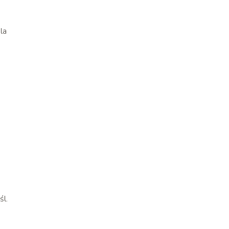
la
śl.