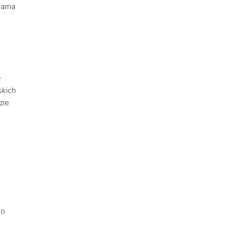
 mama
e
skich
zie
to