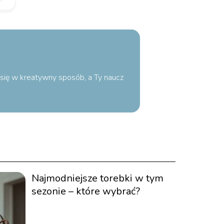
o się w kreatywny sposób, a Ty naucz
Najmodniejsze torebki w tym
sezonie – które wybrać?