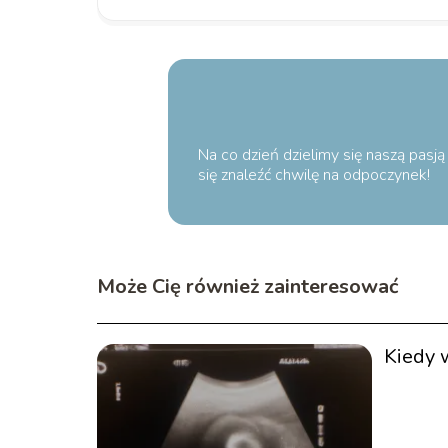
Na co dzień dzielimy się naszą pasj
się znaleźć chwilę na odpoczynek!
Może Cię również zainteresować
Kiedy 