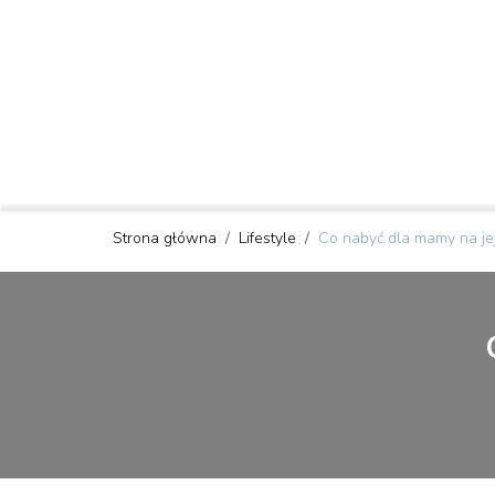
Strona główna
/
Lifestyle
/
Co nabyć dla mamy na jej