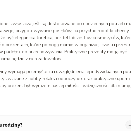
ione, zwłaszcza jeśli są dostosowane do codziennych potrzeb m
atwi jej przygotowywanie posiłków, na przykład robot kuchenny,
e być elegancka torebka, portfel lub zestaw kosmetyków, któr
 prezentach, które pomogą mamie w organizacji czasu i przestrz
staw pudełek do przechowywania. Praktyczne prezenty mogą być
 mama będzie z nich zadowolona.
ny wymaga przemyślenia i uwzględnienia jej indywidualnych pot
ty związane z hobby, relaks i odpoczynek oraz praktyczne upomin
, aby prezent był wyrazem naszej miłości i wdzięczności dla mamy,
 urodziny?