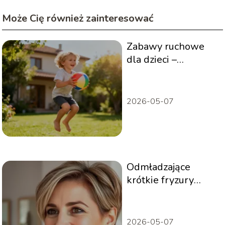
Może Cię również zainteresować
Zabawy ruchowe
dla dzieci –
najlepsze
propozycje do domu
i ogrodu
2026-05-07
Odmładzające
krótkie fryzury
damskie – modne
cięcia i kolory
2026-05-07