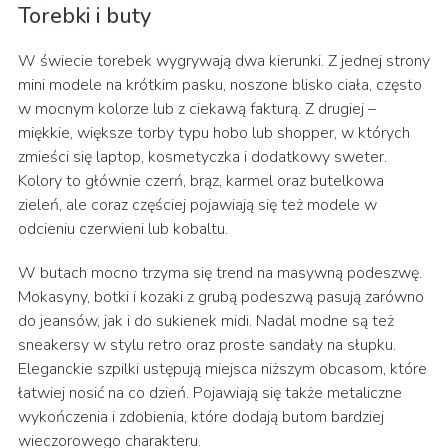
Torebki i buty
W świecie torebek wygrywają dwa kierunki. Z jednej strony
mini modele na krótkim pasku, noszone blisko ciała, często
w mocnym kolorze lub z ciekawą fakturą. Z drugiej –
miękkie, większe torby typu hobo lub shopper, w których
zmieści się laptop, kosmetyczka i dodatkowy sweter.
Kolory to głównie czerń, brąz, karmel oraz butelkowa
zieleń, ale coraz częściej pojawiają się też modele w
odcieniu czerwieni lub kobaltu.
W butach mocno trzyma się trend na masywną podeszwę.
Mokasyny, botki i kozaki z grubą podeszwą pasują zarówno
do jeansów, jak i do sukienek midi. Nadal modne są też
sneakersy w stylu retro oraz proste sandały na słupku.
Eleganckie szpilki ustępują miejsca niższym obcasom, które
łatwiej nosić na co dzień. Pojawiają się także metaliczne
wykończenia i zdobienia, które dodają butom bardziej
wieczorowego charakteru.