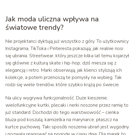
Jak moda uliczna wpływa na
światowe trendy?
Nie projektanci dyktują już wszystko z góry. To użytkownicy
Instagrama, TikToka i Pinteresta pokazują, jak realnie nosi
się ubrania. Streetwear, który jeszcze kilka lat temu kojarzył
się głównie z kulturą skate i hip-hop, dziś miesza się z
elegancją i retro. Marki obserwują, jak klienci stylizują ich
kolekcje, a potem przenoszą te pomysły na wybieg. Tak
rodzi się wiele trendów, które szybko krążą po świecie.
Na ulicy wygrywa funkcjonalność. Duże kieszenie,
wielofunkcyjne kurtki, plecaki i nerki noszone przez ramię to
już standard. Dochodzi do tego warstwowość – cienka
bluza pod koszulą, kamizelka na marynarce, płaszcz na
kurtce puchowej. Taki sposób noszenia ubrań jest wygodny
i pozwala reagować na pogodę w ciągu dnia. Dla marek to