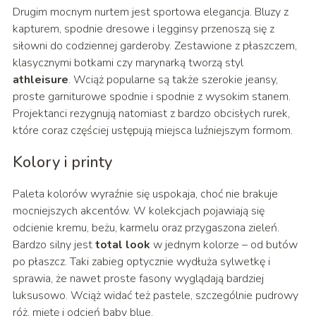
Drugim mocnym nurtem jest sportowa elegancja. Bluzy z
kapturem, spodnie dresowe i legginsy przenoszą się z
siłowni do codziennej garderoby. Zestawione z płaszczem,
klasycznymi botkami czy marynarką tworzą styl
athleisure
. Wciąż popularne są także szerokie jeansy,
proste garniturowe spodnie i spodnie z wysokim stanem.
Projektanci rezygnują natomiast z bardzo obcisłych rurek,
które coraz częściej ustępują miejsca luźniejszym formom.
Kolory i printy
Paleta kolorów wyraźnie się uspokaja, choć nie brakuje
mocniejszych akcentów. W kolekcjach pojawiają się
odcienie kremu, beżu, karmelu oraz przygaszona zieleń.
Bardzo silny jest
total look
w jednym kolorze – od butów
po płaszcz. Taki zabieg optycznie wydłuża sylwetkę i
sprawia, że nawet proste fasony wyglądają bardziej
luksusowo. Wciąż widać też pastele, szczególnie pudrowy
róż, miętę i odcień baby blue.