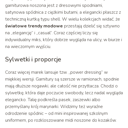
garniturowa noszona jest z dresowymi spodniami,
satynowa spódnica z ciężkimi butami, a elegancki płaszcz z
techniczną kurtką typu shell. W wielu kolekcjach widać, że
światowe trendy modowe
przestają dzielić się sztywno
na „elegancję” i „casual”. Coraz częściej liczy się
indywidualny miks, który dobrze wygląda na ulicy, w biurze i
na wieczornym wyjściu.
Sylwetki i proporcje
Coraz więcej marek lansuje tzw. „power dressing” w
miękkiej wersji. Garnitury są szersze w ramionach, spodnie
mają dłuższe nogawki, ale całość nie przytłacza. Chodzi o
sylwetkę, która daje poczucie swobody, lecz nadal wygląda
elegancko. Talię podkreśla pasek, zaszewki albo
przemyślany krój marynarki. Widzimy też wyraźne
odrodzenie spódnic – od mini inspirowanej szkolnym
uniformem, po rozkloszowane midi noszone do kozaków.