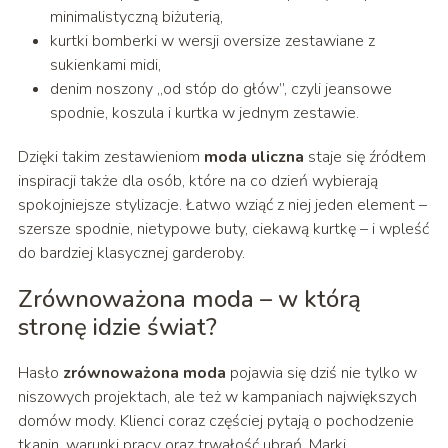
minimalistyczną biżuterią,
kurtki bomberki w wersji oversize zestawiane z
sukienkami midi,
denim noszony „od stóp do głów”, czyli jeansowe
spodnie, koszula i kurtka w jednym zestawie.
Dzięki takim zestawieniom
moda uliczna
staje się źródłem
inspiracji także dla osób, które na co dzień wybierają
spokojniejsze stylizacje. Łatwo wziąć z niej jeden element –
szersze spodnie, nietypowe buty, ciekawą kurtkę – i wpleść
do bardziej klasycznej garderoby.
Zrównoważona moda – w którą
stronę idzie świat?
Hasło
zrównoważona moda
pojawia się dziś nie tylko w
niszowych projektach, ale też w kampaniach największych
domów mody. Klienci coraz częściej pytają o pochodzenie
tkanin, warunki pracy oraz trwałość ubrań. Marki