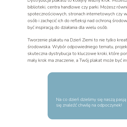
Dystrybucja plakatu to kolejny ważny krok. Możesz 
biblioteki, centra handlowe czy parki. Możesz rów
społecznościowych, stronach internetowych czy w n
osób i zachęcić ich do refleksji nad ochroną środo
być inspiracją do działania dla wielu osób.
Tworzenie plakatu na Dzień Ziemi to nie tylko kr
środowiska. Wybór odpowiedniego tematu, projekto
skuteczna dystrybucja to kluczowe kroki, które pom
mały krok ma znaczenie, a Twój plakat może być ins
Na co dzień dzielimy się naszą pasj
się znaleźć chwilę na odpoczynek!