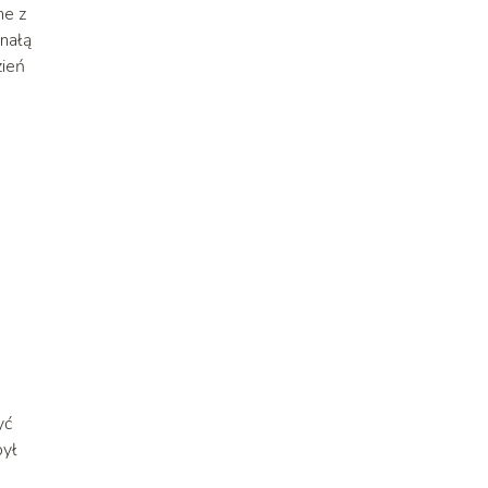
ne z
nałą
zień
yć
był