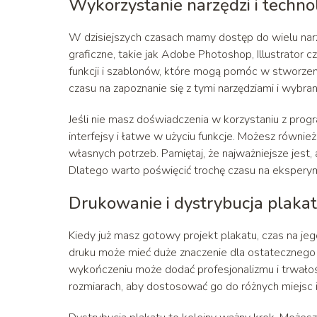
Wykorzystanie narzędzi i technol
W dzisiejszych czasach mamy dostęp do wielu narzę
graficzne, takie jak Adobe Photoshop, Illustrator 
funkcji i szablonów, które mogą pomóc w stworzen
czasu na zapoznanie się z tymi narzędziami i wybr
Jeśli nie masz doświadczenia w korzystaniu z progra
interfejsy i łatwe w użyciu funkcje. Możesz równ
własnych potrzeb. Pamiętaj, że najważniejsze jest, 
Dlatego warto poświęcić trochę czasu na ekspery
Drukowanie i dystrybucja plaka
Kiedy już masz gotowy projekt plakatu, czas na je
druku może mieć duże znaczenie dla ostatecznego
wykończeniu może dodać profesjonalizmu i trwało
rozmiarach, aby dostosować go do różnych miejsc i 