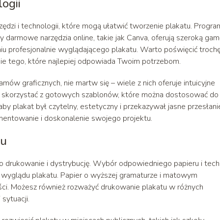
ogii
dzi i technologii, które mogą ułatwić tworzenie plakatu. Progra
czy darmowe narzędzia online, takie jak Canva, oferują szeroką ga
iu profesjonalnie wyglądającego plakatu. Warto poświęcić troch
anie tego, które najlepiej odpowiada Twoim potrzebom.
mów graficznych, nie martw się – wiele z nich oferuje intuicyjne
ież skorzystać z gotowych szablonów, które można dostosować do
aby plakat był czytelny, estetyczny i przekazywał jasne przesłani
mentowanie i doskonalenie swojego projektu.
tu
go drukowanie i dystrybucję. Wybór odpowiedniego papieru i techn
 wyglądu plakatu. Papier o wyższej gramaturze i matowym
ści. Możesz również rozważyć drukowanie plakatu w różnych
sytuacji.