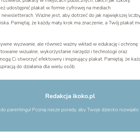
rozwiesić plakaty w miejscach publicznych, takich jak szkoły,
nież udostępnić plakat w formie cyfrowej na mediach
ewsletterach. Ważne jest, aby dotrzeć do jak największej liczb
wiska. Pamiętaj, że każdy mały krok ma znaczenie, a Twój plakat 
eatywne wyzwanie, ale również ważny wkład w edukację i ochronę
wanie wizualne, wykorzystanie narzędzi i technologii oraz
ogą Ci stworzyć efektowny i inspirujący plakat. Pamiętaj, że każ
piracją do działania dla wielu osób.
Redakcja ikoko.pl
ą do parentingu! Poznaj nasze porady, aby Twoje dziecko rozwijał