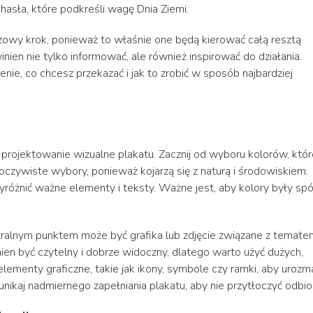
hasła, które podkreśli wagę Dnia Ziemi.
owy krok, ponieważ to właśnie one będą kierować całą resztą
nien nie tylko informować, ale również inspirować do działania.
ie, co chcesz przekazać i jak to zrobić w sposób najbardziej
 projektowanie wizualne plakatu. Zacznij od wyboru kolorów, któr
 oczywiste wybory, ponieważ kojarzą się z naturą i środowiskiem.
różnić ważne elementy i teksty. Ważne jest, aby kolory były spój
ralnym punktem może być grafika lub zdjęcie związane z temate
ien być czytelny i dobrze widoczny, dlatego warto użyć dużych,
ementy graficzne, takie jak ikony, symbole czy ramki, aby urozma
unikaj nadmiernego zapełniania plakatu, aby nie przytłoczyć odbio