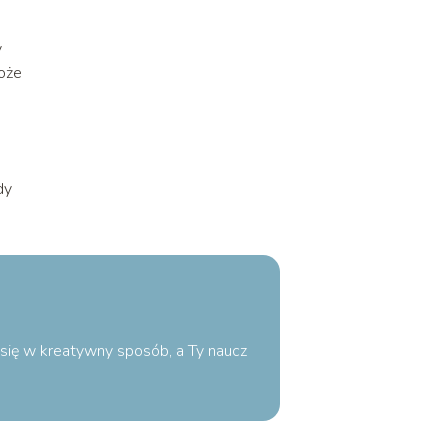
y
może
dy
o się w kreatywny sposób, a Ty naucz