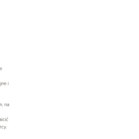
e
ne i
m, na
icić
rcy.