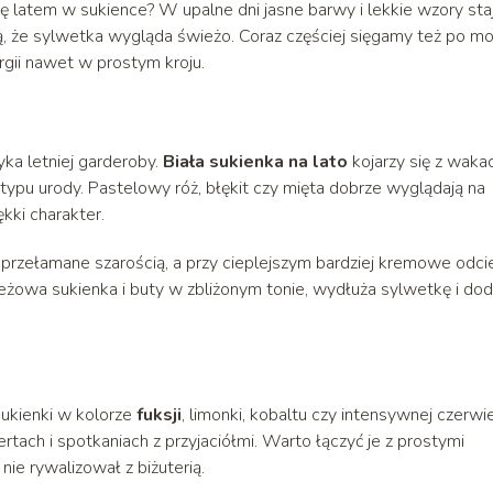
się latem w sukience? W upalne dni jasne barwy i lekkie wzory sta
ją, że sylwetka wygląda świeżo. Coraz częściej sięgamy też po m
ergii nawet w prostym kroju.
yka letniej garderoby.
Biała sukienka na lato
kojarzy się z waka
ypu urody. Pastelowy róż, błękit czy mięta dobrze wyglądają na
kki charakter.
e przełamane szarością, a przy cieplejszym bardziej kremowe odcie
eżowa sukienka i buty w zbliżonym tonie, wydłuża sylwetkę i dod
Sukienki w kolorze
fuksji
, limonki, kobaltu czy intensywnej czerwi
rtach i spotkaniach z przyjaciółmi. Warto łączyć je z prostymi
nie rywalizował z biżuterią.