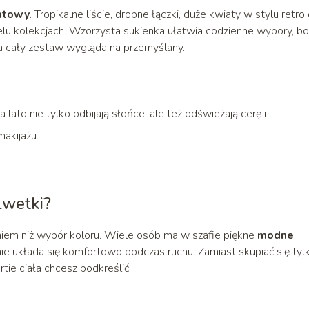
iatowy
. Tropikalne liście, drobne łączki, duże kwiaty w stylu retro
elu kolekcjach. Wzorzysta sukienka ułatwia codzienne wybory, bo
, a cały zestaw wygląda na przemyślany.
 lato nie tylko odbijają słońce, ale też odświeżają cerę i
akijażu.
lwetki?
em niż wybór koloru. Wiele osób ma w szafie piękne
modne
j nie układa się komfortowo podczas ruchu. Zamiast skupiać się tyl
artie ciała chcesz podkreślić.