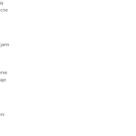
ją
ocne
cjami
nie.
aje
eni