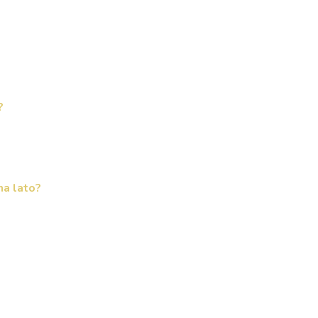
?
na lato?
?