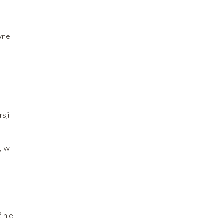
wne
sji
.
, w
 nie