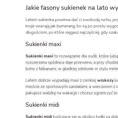
Jakie fasony sukienek na lato w
Latem sukienka powinna dać ci swobodę ruchu, prze
kroje wracają jak bumerang, bo są po prostu wygod
długościom, po które sięgasz najczęściej, gdy szu
Sukienki maxi
Sukienki maxi
to rozwiązanie dla osób, które lubi
rozszerzana spódnica daje przewiew, a przy chodzen
boho z falbanami, w gładkiej odsłonie w stylu minim
Latem dobrze wypadają maxi z cienkiej
wiskozy
lu
mieście ze sportowymi sandałami, a wieczorem z del
pakujesz walizkę na wakacje i chcesz ograniczyć lic
Sukienki midi
Sukienki midi
kończące się w okolicy łydki są dobr