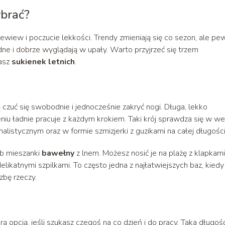
ybrać?
wiew i poczucie lekkości. Trendy zmieniają się co sezon, ale pe
ne i dobrze wyglądają w upały. Warto przyjrzeć się trzem
kasz
sukienek letnich
.
ą czuć się swobodnie i jednocześnie zakryć nogi. Długa, lekko
iu ładnie pracuje z każdym krokiem. Taki krój sprawdza się w wer
alistycznym oraz w formie szmizjerki z guzikami na całej długości
b mieszanki
bawełny
z lnem. Możesz nosić je na plażę z klapkami
ikatnymi szpilkami. To często jedna z najłatwiejszych baz, kiedy
zbę rzeczy.
ą opcją, jeśli szukasz czegoś na co dzień i do pracy. Taka długość