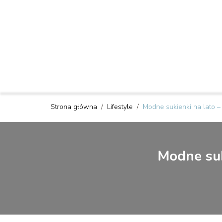
Strona główna
/
Lifestyle
/
Modne sukienki na lato – 
Modne suk