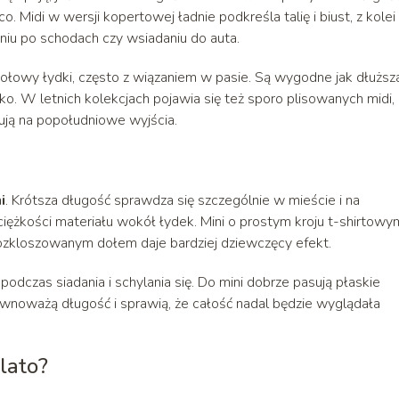
. Midi w wersji kopertowej ładnie podkreśla talię i biust, z kolei
niu po schodach czy wsiadaniu do auta.
ołowy łydki, często z wiązaniem w pasie. Są wygodne jak dłuższ
cko. W letnich kolekcjach pojawia się też sporo plisowanych midi,
ują na popołudniowe wyjścia.
i
. Krótsza długość sprawdza się szczególnie w mieście i na
ciężkości materiału wokół łydek. Mini o prostym kroju t-shirtowy
i rozkloszowanym dołem daje bardziej dziewczęcy efekt.
dczas siadania i schylania się. Do mini dobrze pasują płaskie
zrównoważą długość i sprawią, że całość nadal będzie wyglądała
 lato?